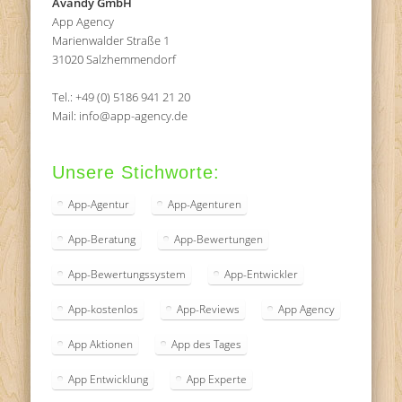
Avandy GmbH
App Agency
Marienwalder Straße 1
31020 Salzhemmendorf
Tel.: +49 (0) 5186 941 21 20
Mail: info@app-agency.de
Unsere Stichworte:
App-Agentur
App-Agenturen
App-Beratung
App-Bewertungen
App-Bewertungssystem
App-Entwickler
App-kostenlos
App-Reviews
App Agency
App Aktionen
App des Tages
App Entwicklung
App Experte