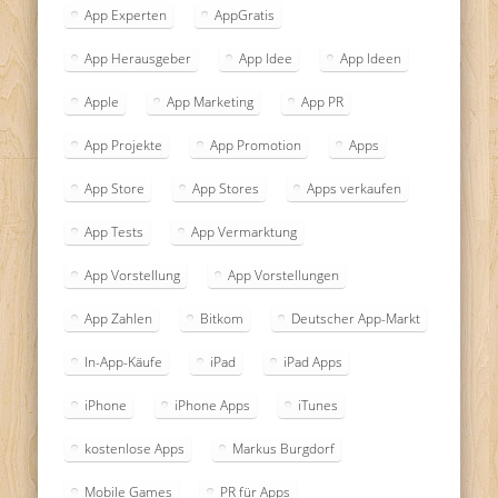
App Experten
AppGratis
App Herausgeber
App Idee
App Ideen
Apple
App Marketing
App PR
App Projekte
App Promotion
Apps
App Store
App Stores
Apps verkaufen
App Tests
App Vermarktung
App Vorstellung
App Vorstellungen
App Zahlen
Bitkom
Deutscher App-Markt
In-App-Käufe
iPad
iPad Apps
iPhone
iPhone Apps
iTunes
kostenlose Apps
Markus Burgdorf
Mobile Games
PR für Apps