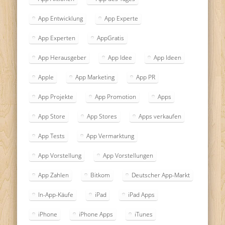
App Entwicklung
App Experte
App Experten
AppGratis
App Herausgeber
App Idee
App Ideen
Apple
App Marketing
App PR
App Projekte
App Promotion
Apps
App Store
App Stores
Apps verkaufen
App Tests
App Vermarktung
App Vorstellung
App Vorstellungen
App Zahlen
Bitkom
Deutscher App-Markt
In-App-Käufe
iPad
iPad Apps
iPhone
iPhone Apps
iTunes