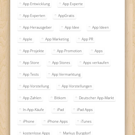
App Entwicklung
App Experte
App Experten
AppGratis
App Herausgeber
App Idee
App Ideen
Apple
App Marketing
App PR
App Projekte
App Promotion
Apps
App Store
App Stores
Apps verkaufen
App Tests
App Vermarktung
App Vorstellung
App Vorstellungen
App Zahlen
Bitkom
Deutscher App-Markt
In-App-Käufe
iPad
iPad Apps
iPhone
iPhone Apps
iTunes
kostenlose Apps
Markus Burgdorf