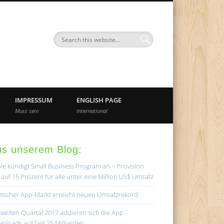
nd
IMPRESSUM
ENGLISH PAGE
Muss sein
International
us unserem Blog:
le kündigt Small Business Program an – Provision
lt auf 15 Prozent für alle unter eine Million US$ Umsatz
tscher App-Markt erreicht neuen Umsatzrekord
zweiten Quartal 2017 addieren sich die App-
nloads auf fast 25 Milliarden