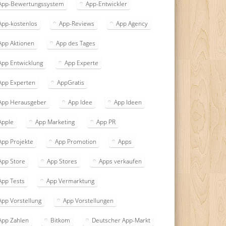
App-Bewertungssystem
App-Entwickler
App-kostenlos
App-Reviews
App Agency
App Aktionen
App des Tages
App Entwicklung
App Experte
App Experten
AppGratis
App Herausgeber
App Idee
App Ideen
Apple
App Marketing
App PR
App Projekte
App Promotion
Apps
App Store
App Stores
Apps verkaufen
App Tests
App Vermarktung
App Vorstellung
App Vorstellungen
App Zahlen
Bitkom
Deutscher App-Markt