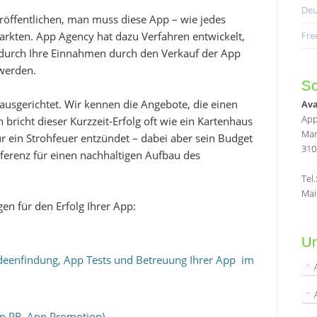
Deu
eröffentlichen, man muss diese App – wie jedes
Fre
arkten. App Agency hat dazu Verfahren entwickelt,
adurch Ihre Einnahmen durch den Verkauf der App
 werden.
Sc
g ausgerichtet. Wir kennen die Angebote, die einen
Av
App
bricht dieser Kurzzeit-Erfolg oft wie ein Kartenhaus
Mar
 ein Strohfeuer entzündet – dabei aber sein Budget
310
äferenz für einen nachhaltigen Aufbau des
Tel
Mai
en für den Erfolg Ihrer App:
Un
deenfindung, App Tests und Betreuung Ihrer App im
p PR, App Promotion)