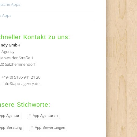
tsche Apps
e Apps
hneller Kontakt zu uns:
andy GmbH
 Agency
ienwalder Straße 1
20 Salzhemmendorf
.: +49 (0) 5186 941 21 20
l: info@app-agency.de
sere Stichworte:
App-Agentur
App-Agenturen
App-Beratung
App-Bewertungen