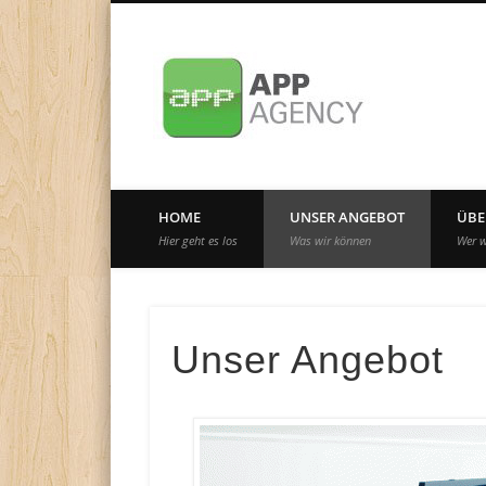
Internationale App-Agentur seit 2010
HOME
UNSER ANGEBOT
ÜBE
Hier geht es los
Was wir können
Wer w
Unser Angebot