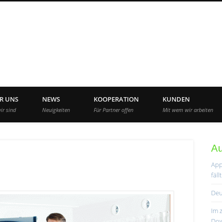
App Agency Deutschla
R UNS
NEWS
KOOPERATION
KUNDEN
ir sind
Neuigkeiten
Für Partner offen
Mit wem wir arbeiten
A
App
fäl
Deu
Im 
Dow