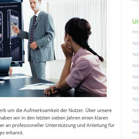
Un
And
App
App
App
App
App
App
App
werb um die Aufmerksamkeit der Nutzer. Über unsere
ben wir in den letzten sieben Jahren einen klaren
App
r an professioneller Unterstützung und Anleitung für
Av
ps erkannt.