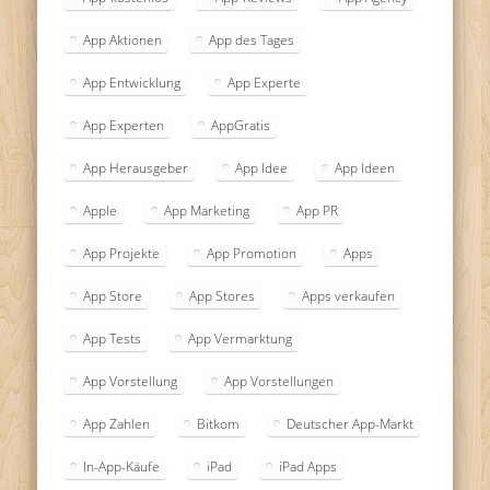
App Aktionen
App des Tages
App Entwicklung
App Experte
App Experten
AppGratis
App Herausgeber
App Idee
App Ideen
Apple
App Marketing
App PR
App Projekte
App Promotion
Apps
App Store
App Stores
Apps verkaufen
App Tests
App Vermarktung
App Vorstellung
App Vorstellungen
App Zahlen
Bitkom
Deutscher App-Markt
In-App-Käufe
iPad
iPad Apps