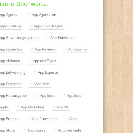
sere Stichworte:
App-Agentur
App-Agenturen
App-Beratung
App-Bewertungen
App-Bewertungssystem
App-Entwickler
App-kostenlos
App-Reviews
App Agency
App Aktionen
App des Tages
App Entwicklung
App Experte
App Experten
AppGratis
App Herausgeber
App Idee
App Ideen
Apple
App Marketing
App PR
App Projekte
App Promotion
Apps
App Store
App Stores
Apps verkaufen