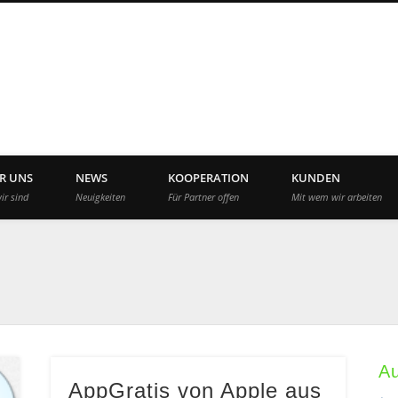
App Agency Deutschla
R UNS
NEWS
KOOPERATION
KUNDEN
ir sind
Neuigkeiten
Für Partner offen
Mit wem wir arbeiten
A
AppGratis von Apple aus