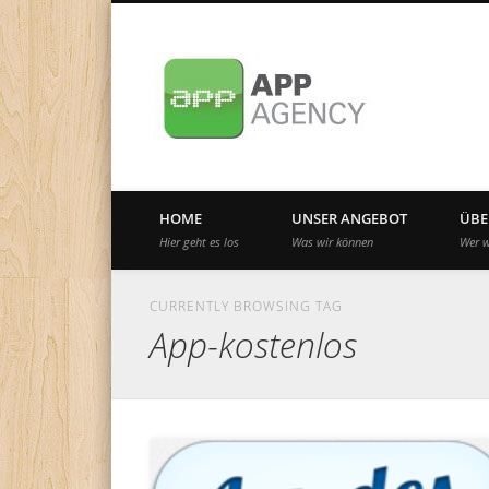
Internationale App-Agentur seit 2010
HOME
UNSER ANGEBOT
ÜBE
Hier geht es los
Was wir können
Wer w
CURRENTLY BROWSING TAG
App-kostenlos