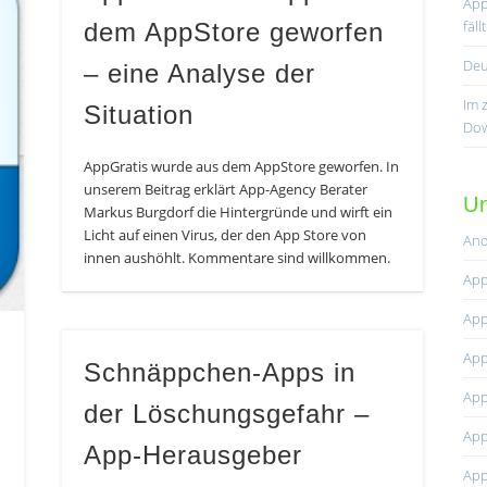
App
fäl
dem AppStore geworfen
Deu
– eine Analyse der
Im 
Situation
Dow
AppGratis wurde aus dem AppStore geworfen. In
unserem Beitrag erklärt App-Agency Berater
Un
Markus Burgdorf die Hintergründe und wirft ein
Licht auf einen Virus, der den App Store von
And
innen aushöhlt. Kommentare sind willkommen.
App
App
App
Schnäppchen-Apps in
App
der Löschungsgefahr –
App
App-Herausgeber
App