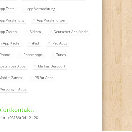
App Tests
App Vermarktung
App Vorstellung
App Vorstellungen
App Zahlen
Bitkom
Deutscher App-Markt
In-App-Käufe
iPad
iPad Apps
iPhone
iPhone Apps
iTunes
kostenlose Apps
Markus Burgdorf
Mobile Games
PR für Apps
Werbung in Apps
fortkontakt:
efon: (05186) 941 21 20