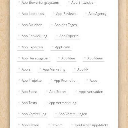
App-Bewertungssystem
App-Entwickler
App-kostenlos
App-Reviews
App Agency
App Aktionen
App des Tages
App Entwicklung
App Experte
App Experten
AppGratis
App Herausgeber
App Idee
App Ideen
Apple
App Marketing
App PR
App Projekte
App Promotion
Apps
App Store
App Stores
Apps verkaufen
App Tests
App Vermarktung
App Vorstellung
App Vorstellungen
App Zahlen
Bitkom
Deutscher App-Markt