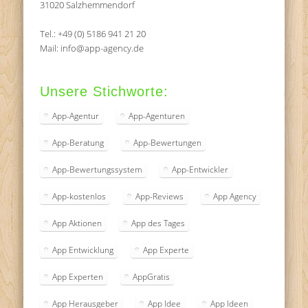
31020 Salzhemmendorf
Tel.: +49 (0) 5186 941 21 20
Mail: info@app-agency.de
Unsere Stichworte:
App-Agentur
App-Agenturen
App-Beratung
App-Bewertungen
App-Bewertungssystem
App-Entwickler
App-kostenlos
App-Reviews
App Agency
App Aktionen
App des Tages
App Entwicklung
App Experte
App Experten
AppGratis
App Herausgeber
App Idee
App Ideen