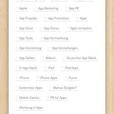
Apple
App Marketing
App PR
App Projekte
App Promotion
Apps
App Store
App Stores
Apps verkaufen
App Tests
App Vermarktung
App Vorstellung
App Vorstellungen
App Zahlen
Bitkom
Deutscher App-Markt
In-App-Käufe
iPad
iPad Apps
iPhone
iPhone Apps
iTunes
kostenlose Apps
Markus Burgdorf
Mobile Games
PR für Apps
Werbung in Apps