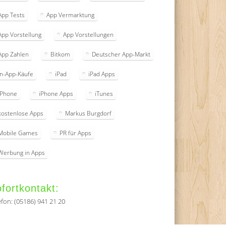
App Tests
App Vermarktung
App Vorstellung
App Vorstellungen
App Zahlen
Bitkom
Deutscher App-Markt
In-App-Käufe
iPad
iPad Apps
iPhone
iPhone Apps
iTunes
kostenlose Apps
Markus Burgdorf
Mobile Games
PR für Apps
Werbung in Apps
fortkontakt:
efon: (05186) 941 21 20