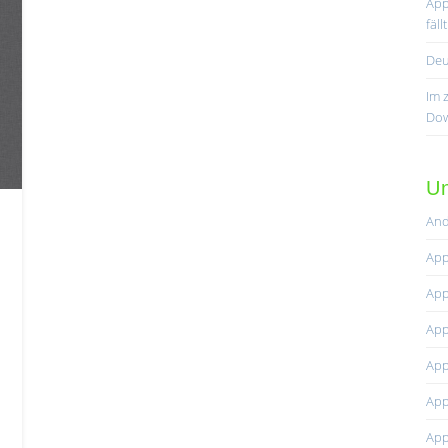
App
fäl
Deu
Im 
Dow
Un
And
App
r
App
App
App
App
App