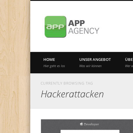
Internationale App-Agentur seit 2010
HOME
UNSER ANGEBOT
ÜBE
Hier geht es los
Was wir können
Wer w
CURRENTLY BROWSING TAG
Hackerattacken