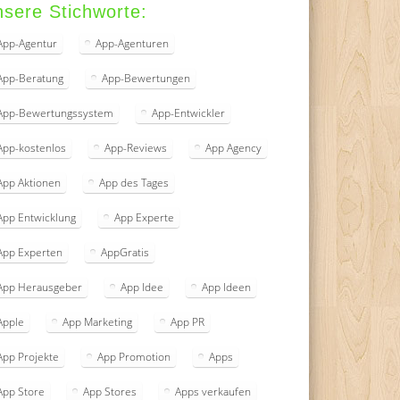
sere Stichworte:
App-Agentur
App-Agenturen
App-Beratung
App-Bewertungen
App-Bewertungssystem
App-Entwickler
App-kostenlos
App-Reviews
App Agency
App Aktionen
App des Tages
App Entwicklung
App Experte
App Experten
AppGratis
App Herausgeber
App Idee
App Ideen
Apple
App Marketing
App PR
App Projekte
App Promotion
Apps
App Store
App Stores
Apps verkaufen