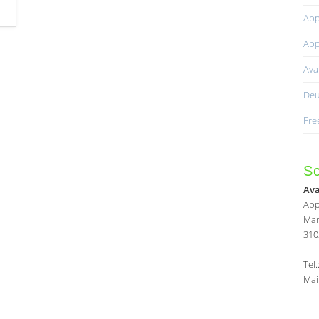
App
App
Av
Deu
Fre
Sc
Av
App
Mar
310
Tel
Mai