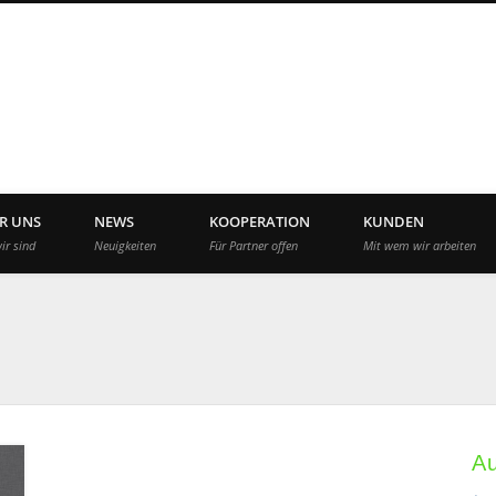
App Agency Deutschla
R UNS
NEWS
KOOPERATION
KUNDEN
ir sind
Neuigkeiten
Für Partner offen
Mit wem wir arbeiten
A