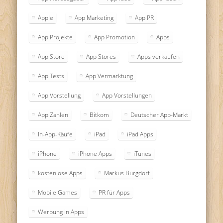
Apple
App Marketing
App PR
App Projekte
App Promotion
Apps
App Store
App Stores
Apps verkaufen
App Tests
App Vermarktung
App Vorstellung
App Vorstellungen
App Zahlen
Bitkom
Deutscher App-Markt
In-App-Käufe
iPad
iPad Apps
iPhone
iPhone Apps
iTunes
kostenlose Apps
Markus Burgdorf
Mobile Games
PR für Apps
Werbung in Apps