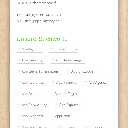
31020 Salzhemmendorf
Tel.: +49 (0) 5186 941 21 20
Mail: info@app-agency.de
Unsere Stichworte:
App-Agentur
App-Agenturen
App-Beratung
App-Bewertungen
App-Bewertungssystem
App-Entwickler
App-kostenlos
App-Reviews
App Agency
App Aktionen
App des Tages
App Entwicklung
App Experte
App Experten
AppGratis
App Herausgeber
App Idee
App Ideen