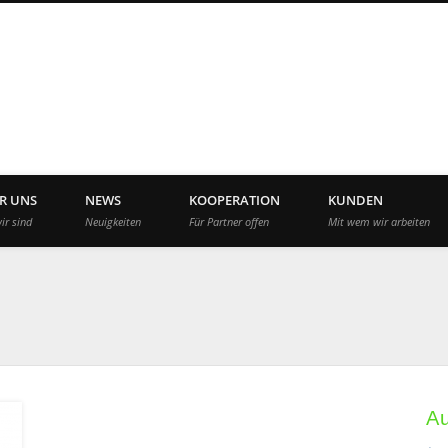
App Agency Deutschla
R UNS
NEWS
KOOPERATION
KUNDEN
ir sind
Neuigkeiten
Für Partner offen
Mit wem wir arbeiten
A