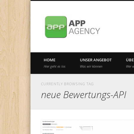
Internationale App-Agentur seit 2010
HOME
UNSER ANGEBOT
ÜBE
Hier geht es los
Was wir können
Wer w
CURRENTLY BROWSING TAG
neue Bewertungs-API