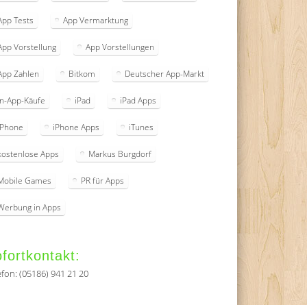
App Tests
App Vermarktung
App Vorstellung
App Vorstellungen
App Zahlen
Bitkom
Deutscher App-Markt
In-App-Käufe
iPad
iPad Apps
iPhone
iPhone Apps
iTunes
kostenlose Apps
Markus Burgdorf
Mobile Games
PR für Apps
Werbung in Apps
fortkontakt:
efon: (05186) 941 21 20