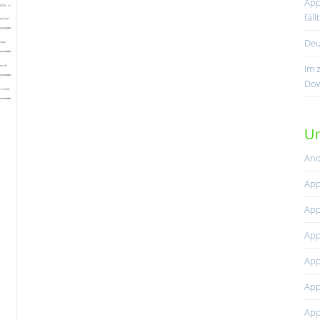
App
fäl
Deu
Im 
Dow
Un
And
App
App
App
App
App
App