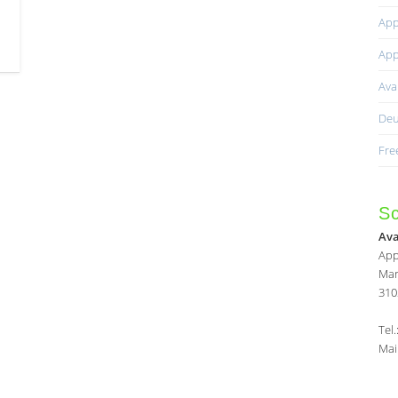
App
e
App
Av
Deu
Fre
Sc
Av
App
Mar
310
Tel
Mai