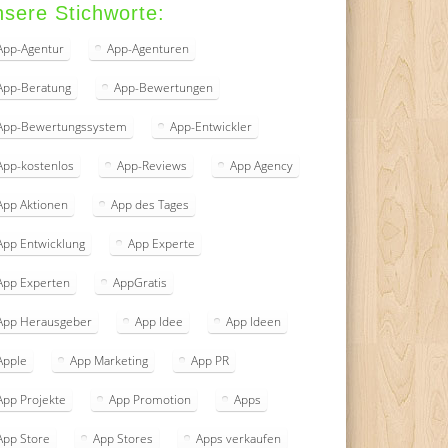
sere Stichworte:
App-Agentur
App-Agenturen
App-Beratung
App-Bewertungen
App-Bewertungssystem
App-Entwickler
App-kostenlos
App-Reviews
App Agency
App Aktionen
App des Tages
App Entwicklung
App Experte
App Experten
AppGratis
App Herausgeber
App Idee
App Ideen
Apple
App Marketing
App PR
App Projekte
App Promotion
Apps
App Store
App Stores
Apps verkaufen