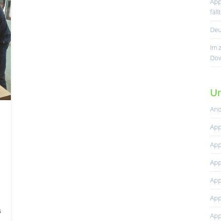
App
fäl
Deu
Im 
Dow
Un
And
App
App
App
App
App
s
App
-