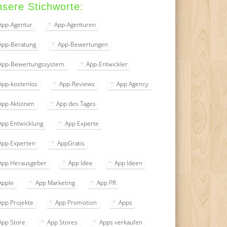
sere Stichworte:
App-Agentur
App-Agenturen
App-Beratung
App-Bewertungen
App-Bewertungssystem
App-Entwickler
App-kostenlos
App-Reviews
App Agency
App Aktionen
App des Tages
App Entwicklung
App Experte
App Experten
AppGratis
App Herausgeber
App Idee
App Ideen
Apple
App Marketing
App PR
App Projekte
App Promotion
Apps
App Store
App Stores
Apps verkaufen