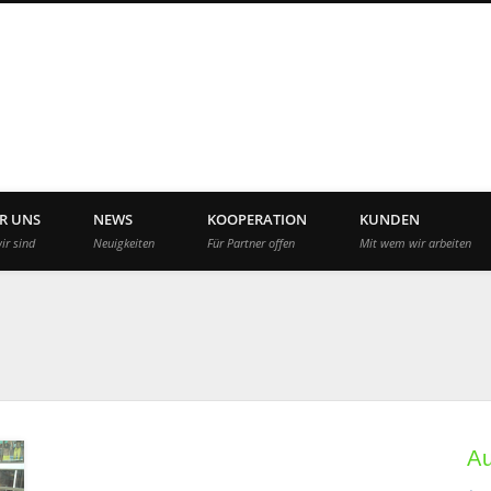
App Agency Deutschla
R UNS
NEWS
KOOPERATION
KUNDEN
ir sind
Neuigkeiten
Für Partner offen
Mit wem wir arbeiten
A