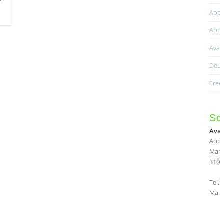
App
App
Av
Deu
Fre
Sc
Av
App
Mar
310
Tel
Mai