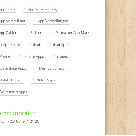
App Tests
App Vermarktung
App Vorstellung
App Vorstellungen
App Zahlen
Bitkom
Deutscher App-Markt
In-App-Käufe
iPad
iPad Apps
iPhone
iPhone Apps
iTunes
kostenlose Apps
Markus Burgdorf
Mobile Games
PR für Apps
Werbung in Apps
fortkontakt:
efon: (05186) 941 21 20