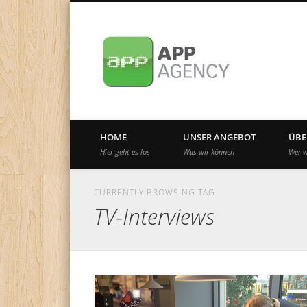
Internationale App-Agentur seit 2010
HOME
UNSER ANGEBOT
ÜBE
Hier geht es los
Was wir können
Wer w
CURRENTLY BROWSING TAG
TV-Interviews