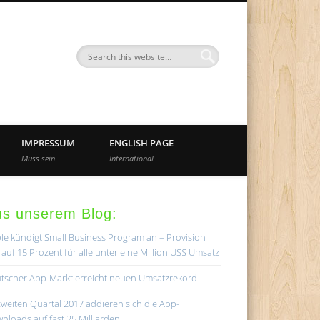
nd
IMPRESSUM
ENGLISH PAGE
Muss sein
International
us unserem Blog:
le kündigt Small Business Program an – Provision
lt auf 15 Prozent für alle unter eine Million US$ Umsatz
tscher App-Markt erreicht neuen Umsatzrekord
zweiten Quartal 2017 addieren sich die App-
nloads auf fast 25 Milliarden