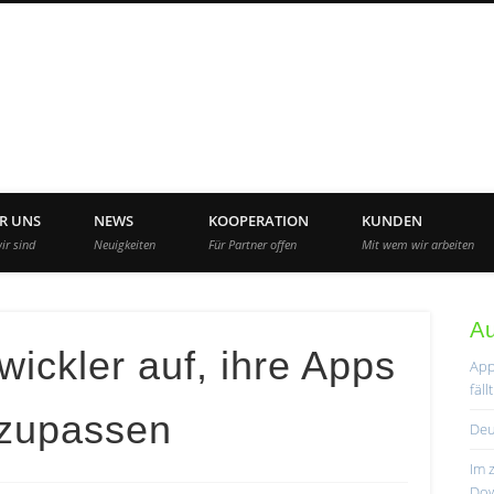
App Agency Deutschla
R UNS
NEWS
KOOPERATION
KUNDEN
ir sind
Neuigkeiten
Für Partner offen
Mit wem wir arbeiten
A
wickler auf, ihre Apps
App
fäl
nzupassen
Deu
Im 
Dow