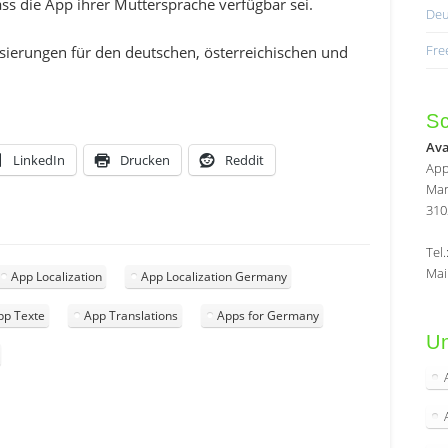
ass die App ihrer Muttersprache verfügbar sei.
Deu
Fre
isierungen für den deutschen, österreichischen und
Sc
Av
LinkedIn
Drucken
Reddit
App
Mar
310
Tel
Mai
App Localization
App Localization Germany
pp Texte
App Translations
Apps for Germany
Un