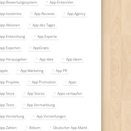
App-Bewertungssystem
App-Entwickler
App-kostenlos
App-Reviews
App Agency
App Aktionen
App des Tages
App Entwicklung
App Experte
App Experten
AppGratis
App Herausgeber
App Idee
App Ideen
Apple
App Marketing
App PR
App Projekte
App Promotion
Apps
App Store
App Stores
Apps verkaufen
App Tests
App Vermarktung
App Vorstellung
App Vorstellungen
App Zahlen
Bitkom
Deutscher App-Markt