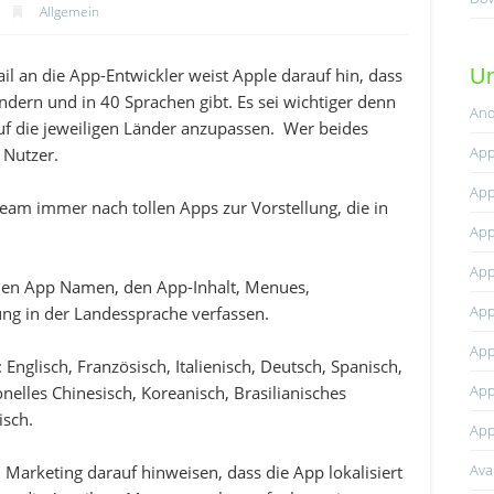
Allgemein
Un
l an die App-Entwickler weist Apple darauf hin, dass
ändern und in 40 Sprachen gibt. Es sei wichtiger denn
And
auf die jeweiligen Länder anzupassen. Wer beides
App
 Nutzer.
App
Team immer nach tollen Apps zur Vorstellung, die in
App
App
 den App Namen, den App-Inhalt, Menues,
App
ung in der Landessprache verfassen.
App
nglisch, Französisch, Italienisch, Deutsch, Spanisch,
App
ionelles Chinesisch, Koreanisch, Brasilianisches
isch.
App
Av
arketing darauf hinweisen, dass die App lokalisiert