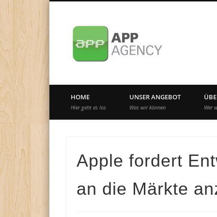
Internationale App-Agentur seit 2010
HOME
UNSER ANGEBOT
ÜBE
Hier geht es los
Was wir können
Wer w
Apple fordert Ent
an die Märkte a