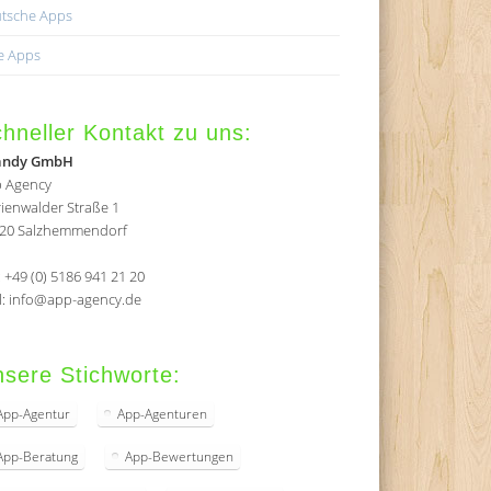
tsche Apps
e Apps
hneller Kontakt zu uns:
andy GmbH
 Agency
ienwalder Straße 1
20 Salzhemmendorf
.: +49 (0) 5186 941 21 20
l: info@app-agency.de
sere Stichworte:
App-Agentur
App-Agenturen
App-Beratung
App-Bewertungen