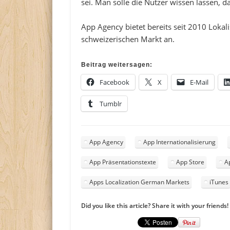
sei. Man solle die Nutzer wissen lassen, d
App Agency bietet bereits seit 2010 Lokal
schweizerischen Markt an.
Beitrag weitersagen:
Facebook
X
E-Mail
Tumblr
App Agency
App Internationalisierung
App Präsentationstexte
App Store
A
Apps Localization German Markets
iTunes
Did you like this article? Share it with your friends!