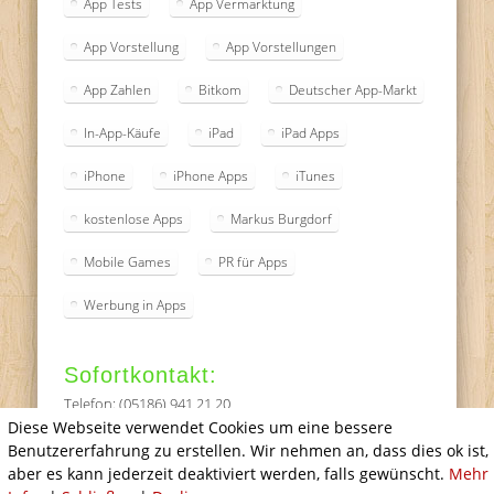
App Tests
App Vermarktung
App Vorstellung
App Vorstellungen
App Zahlen
Bitkom
Deutscher App-Markt
In-App-Käufe
iPad
iPad Apps
iPhone
iPhone Apps
iTunes
kostenlose Apps
Markus Burgdorf
Mobile Games
PR für Apps
Werbung in Apps
Sofortkontakt:
Telefon: (05186) 941 21 20
Diese Webseite verwendet Cookies um eine bessere
Benutzererfahrung zu erstellen. Wir nehmen an, dass dies ok ist,
© 2026 App Agency Deutschland
aber es kann jederzeit deaktiviert werden, falls gewünscht.
Mehr