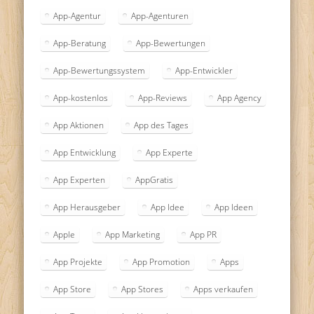
App-Agentur
App-Agenturen
App-Beratung
App-Bewertungen
App-Bewertungssystem
App-Entwickler
App-kostenlos
App-Reviews
App Agency
App Aktionen
App des Tages
App Entwicklung
App Experte
App Experten
AppGratis
App Herausgeber
App Idee
App Ideen
Apple
App Marketing
App PR
App Projekte
App Promotion
Apps
App Store
App Stores
Apps verkaufen