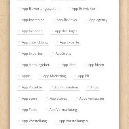
App-Bewertungssystem
App-Entwickler
App-kostenlos
App-Reviews
App Agency
App Aktionen
App des Tages
App Entwicklung
App Experte
App Experten
AppGratis
App Herausgeber
App Idee
App Ideen
Apple
App Marketing
App PR
App Projekte
App Promotion
Apps
App Store
App Stores
Apps verkaufen
App Tests
App Vermarktung
App Vorstellung
App Vorstellungen